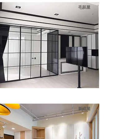
毛胚屋
內湖劉小姐│巴黎小香風
新成屋