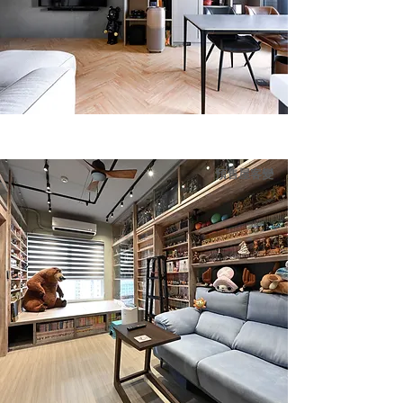
新莊王小姐│現代風
預售屋客變