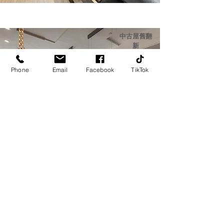
新莊呂公館│公仔收納屋
中古屋舊翻
新
Phone
Email
Facebook
TikTok
三峽林公館│休閒飯店宅
新成屋