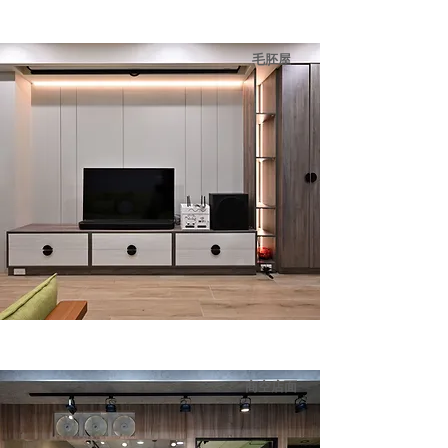
新莊謝小姐 │無印風
毛胚屋
新莊盧公館│新中式風
商空店面