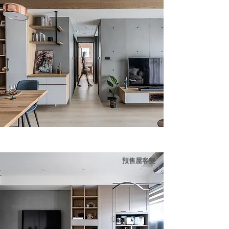
新板巨新施小姐│北歐風
預售屋客變