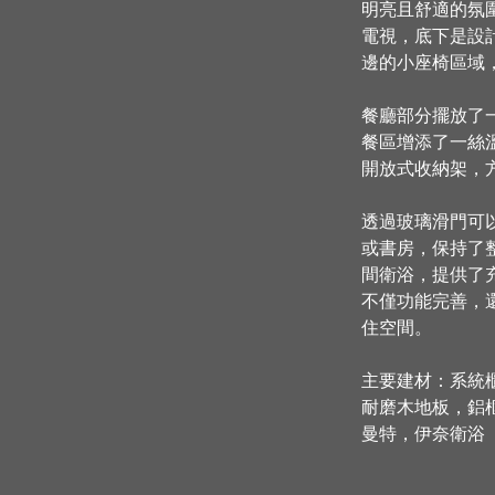
明亮且舒適的氛
電視，底下是設
邊的小座椅區域
餐廳部分擺放了
餐區增添了一絲
開放式收納架，
透過玻璃滑門可
或書房，保持了
間衛浴，提供了
不僅功能完善，
住空間。
主要建材：系統
耐磨木地板，鋁
曼特，伊奈衛浴