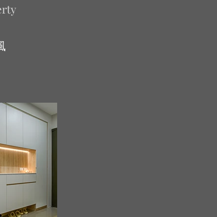
rty
風