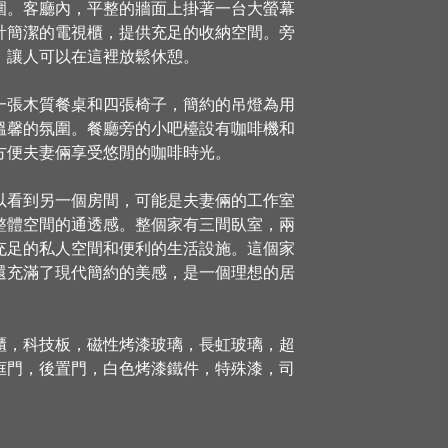
圍。客廳內，平整的牆面上掛著一台大螢幕
計簡潔的電視櫃，提供充足的收納空間。旁
，讓人可以在這裡放鬆休憩。
一張木質餐桌和四張椅子，簡約的吊燈為用
溫馨的氛圍。餐廳旁的小吧檯設有咖啡機和
方便夫妻倆享受悠閒的咖啡時光。
以看到另一個房間，可能是夫妻倆的工作室
整體空間的通透感。整個家有三間臥室，兩
充足的私人空間和便利的生活設施。這個家
還充滿了現代簡約的美感，是一個理想的居
櫃，科技板，磁性烤漆玻璃，長虹玻璃，超
框門，後置門，白色烤漆鐵件，特殊漆，司