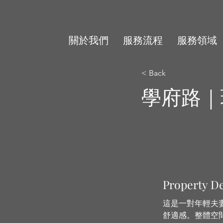
關於我們
服務流程
服務領域
< Back
學府路｜
Property De
這是一對年輕夫
舒適感。整體空