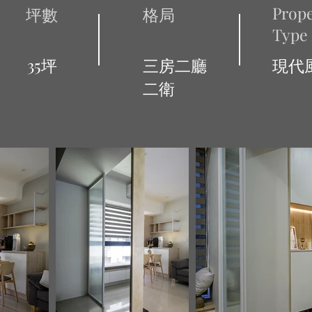
Prope
坪數
格局
Type
35坪
三房二廳
現代
二衛