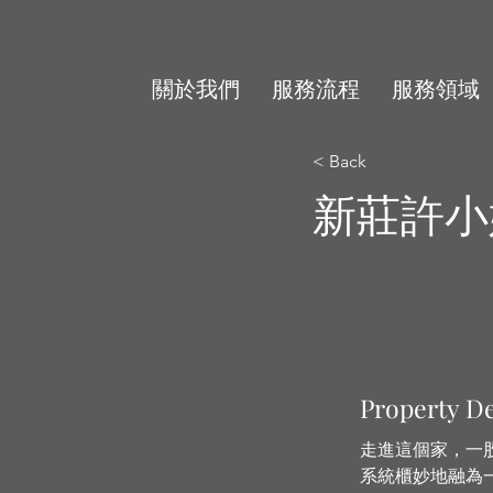
關於我們
服務流程
服務領域
< Back
新莊許小
Property De
走進這個家，一
系統櫃妙地融為