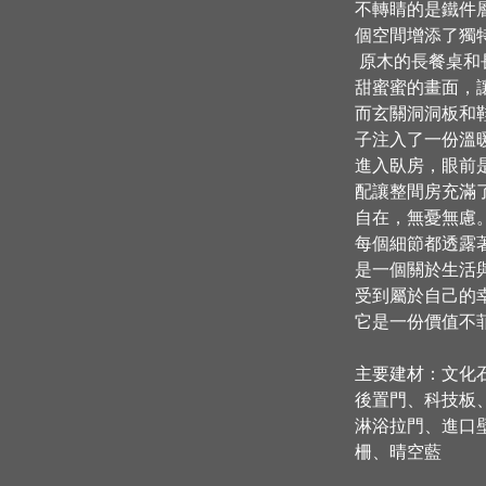
不轉睛的是鐵件
個空間增添了獨
 原木的長餐桌和長椅彷彿是一條迷人的風景線，勾勒出一張
甜蜜蜜的畫面，
而玄關洞洞板和
子注入了一份溫
進入臥房，眼前
配讓整間房充滿
自在，無憂無慮
每個細節都透露
是一個關於生活
受到屬於自己的
它是一份價值不
主要建材：文化
後置門、科技板
淋浴拉門、進口
柵、晴空藍