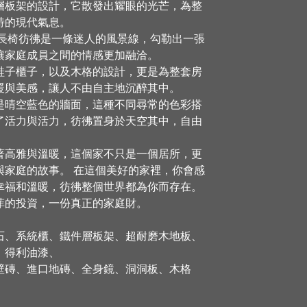
層板架的設計，它散發出耀眼的光芒，為整
特的現代氣息。
讓家庭成員之間的情感更加融洽。
鞋子櫃子，以及木格的設計，更是為整套房
暖與美感，讓人不由自主地沉醉其中。 
是晴空藍色的牆面，這種不同尋常的色彩搭
了活力與活力，彷彿置身於天空其中，自由
。
著高雅與溫暖，這個家不只是一個居所，更
與家庭的故事。 在這個美好的家裡，你會感
幸福和溫暖，彷彿整個世界都為你而存在。
菲的投資，一份真正的家庭財。
石、系統櫃、鐵件層板架、超耐磨木地板、
、得利油漆、
壁磚、進口地磚、全身鏡、洞洞板、木格