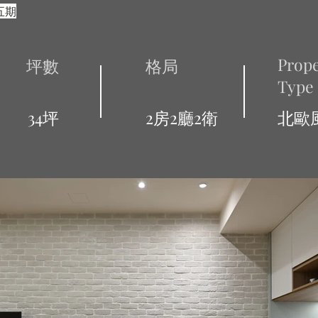
五期
Prope
坪數
格局
Type
34坪
2房2廳2衛
北歐