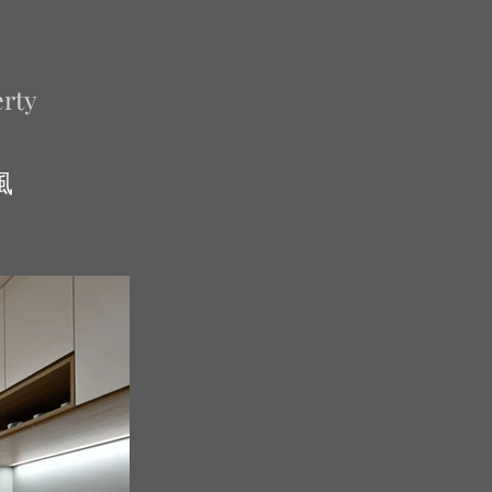
rty
風