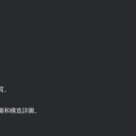
。
質。
圖和構造詳圖。