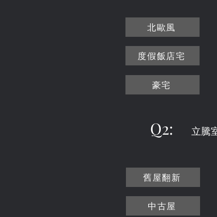
北歐風
度假飯店宅
豪宅
Q2:
立騰
舊屋翻新
中古屋