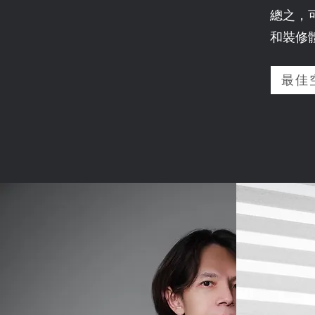
總之，
和裝修
最佳