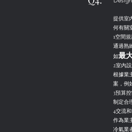
Design
提供室
何有關
1空間
通過熟
最
如
2室內
根據業
案，例
3預算
制定合
4交流
作為業
冷氣業