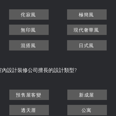
侘寂風
極簡風
無印風
現代奢華風
混搭風
日式風
室內設計裝修公司擅長的設計類型?
預售屋客變
新成屋
透天厝
公寓