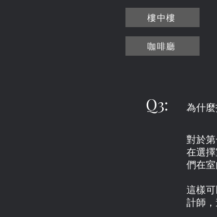
樓中樓
咖啡廳
Q3
:
為什麼
對於第
在選擇
們在室
這樣可
計師，