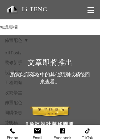
Li TENG
知識專欄
佈置配色
All Posts
文章即將推出
裝修新手
設計規劃
瀏覽此部落格中的其他類別或稍後回
來查看。
工程知識
收納學堂
佈置配色
團購優惠
聲明稿
0
負評設計裝修團隊
如何避免找
歡迎直接到店諮詢 ｜ 到府丈量請預約 ｜ 售後保固
Phone
Email
Facebook
TikTok
上裝潢蟑螂